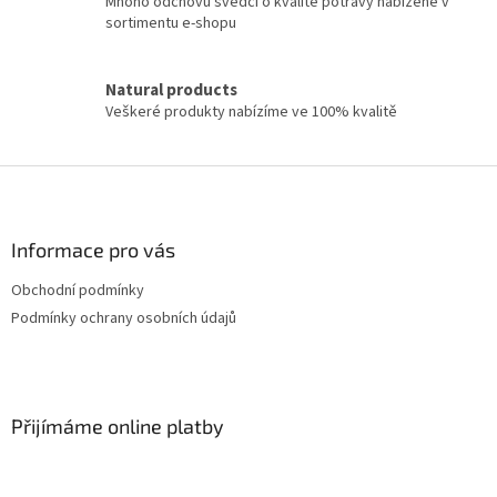
Mnoho odchovů svědčí o kvalitě potravy nabízené v
ý
sortimentu e-shopu
p
i
s
Natural products
u
Veškeré produkty nabízíme ve 100% kvalitě
Z
á
p
a
Informace pro vás
t
Obchodní podmínky
í
Podmínky ochrany osobních údajů
Přijímáme online platby