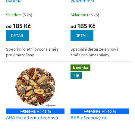
u
ovocná
zeleninová
k
t
Skladem
(5 ks)
Skladem
(>5 ks)
ů
185 Kč
185 Kč
od
od
DETAIL
DETAIL
Speciální dietní ovocná směs
Speciální dietní zeleninová
pro Amazoňany
směs pro Amazoňany
Novinka
Tip
od
až
od
až
262 Kč
–13 %
840 Kč
–10 %
ARA Excellent ořechová
ARA ořechový ráj