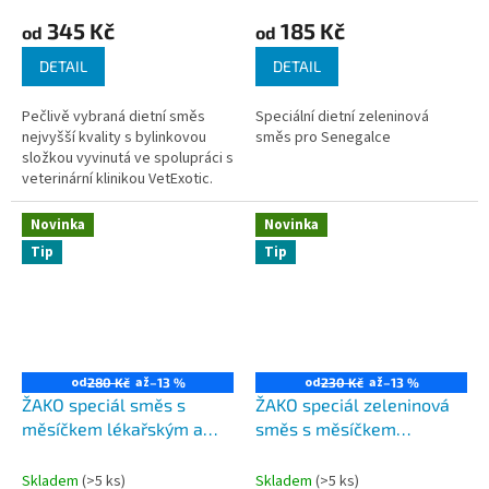
345 Kč
185 Kč
od
od
DETAIL
DETAIL
Pečlivě vybraná dietní směs
Speciální dietní zeleninová
nejvyšší kvality s bylinkovou
směs pro Senegalce
složkou vyvinutá ve spolupráci s
veterinární klinikou VetExotic.
Vhodná pro Amazoňan, Žako,
Alexandr velký, Ara malá...
Novinka
Novinka
Tip
Tip
od
až
od
až
280 Kč
–13 %
230 Kč
–13 %
ŽAKO speciál směs s
ŽAKO speciál zeleninová
měsíčkem lékařským a
směs s měsíčkem
rakytníkem
lékařským
Skladem
(>5 ks)
Skladem
(>5 ks)