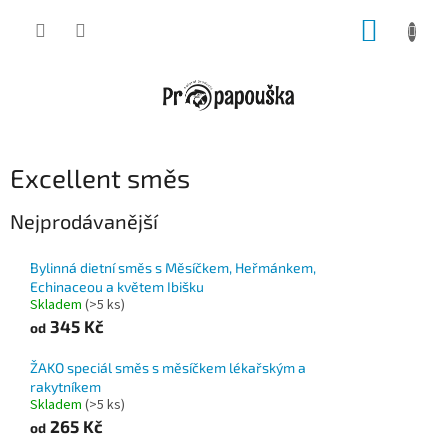
Přejít
NÁKUP
na
obsah
KOŠÍK
Excellent směs
Nejprodávanější
Bylinná dietní směs s Měsíčkem, Heřmánkem,
Echinaceou a květem Ibišku
Skladem
(>5 ks)
345 Kč
od
ŽAKO speciál směs s měsíčkem lékařským a
rakytníkem
Skladem
(>5 ks)
265 Kč
od