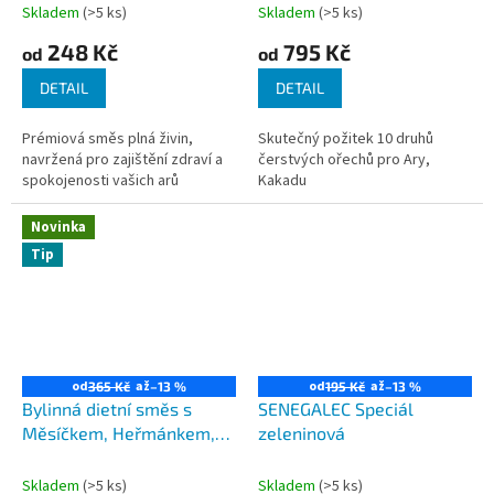
Skladem
(>5 ks)
Skladem
(>5 ks)
248 Kč
795 Kč
od
od
DETAIL
DETAIL
Prémiová směs plná živin,
Skutečný požitek 10 druhů
navržená pro zajištění zdraví a
čerstvých ořechů pro Ary,
spokojenosti vašich arů
Kakadu
Novinka
Tip
od
až
od
až
365 Kč
–13 %
195 Kč
–13 %
Bylinná dietní směs s
SENEGALEC Speciál
Měsíčkem, Heřmánkem,
zeleninová
Echinaceou a květem
Ibišku
Skladem
(>5 ks)
Skladem
(>5 ks)