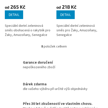
265 Kč
218 Kč
od
od
DETAIL
DETAIL
Speciální dietní zeleninová
Speciální dietní zeleninová
směs obohacená o rakytník pro
směs pro Žaky, Amazoňany,
Žaky, Amazoňany, Senegalce
Senegalce
8
položek celkem
O
v
l
á
Garance doručení
d
nepoškozeného zboží
a
c
í
Dárek zdarma
p
dle vašeho výběru při určité výši objednávky
r
v
k
y
Přes 30 let zkušeností ve vlastním chovu.
v