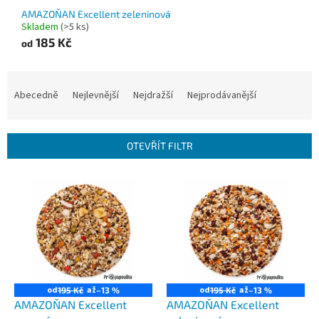
AMAZOŇAN Excellent zeleninová
Skladem
(>5 ks)
185 Kč
od
Ř
a
Abecedně
Nejlevnější
Nejdražší
Nejprodávanější
z
e
n
OTEVŘÍT FILTR
í
p
V
r
ý
o
p
d
i
u
s
k
p
t
r
ů
o
od
až
od
až
195 Kč
–13 %
195 Kč
–13 %
d
AMAZOŇAN Excellent
AMAZOŇAN Excellent