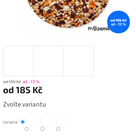
od 195 Kč
až –13 %
od 195 Kč
až –13 %
od
185 Kč
Měrná
Zvolte variantu
cena:
Varianta