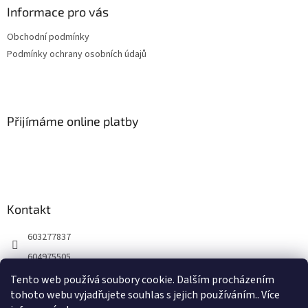
a
Informace pro vás
t
Obchodní podmínky
í
Podmínky ochrany osobních údajů
Přijímáme online platby
Kontakt
603277837
604975505
https://www.facebook.com/profile.php?id=61565939862715
Tento web používá soubory cookie. Dalším procházením
tohoto webu vyjadřujete souhlas s jejich používáním.. Více
propapouska?igsh=mws5dzy4amzqmxlqeg%3d%3d