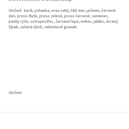
Složení: kardi, pohanka, oves nahý, bílé dari, ječmen, červené
dari, proso žluté, proso zelené, proso červené, semenec,
paddy rýže, ostropestřec, červená řepa, mrkev, jablko, drcený
šípek, sušená dýně, zeleninové granule
Složení:
Z
á
p