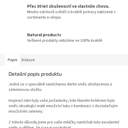
Přes 30 let zkušeností ve vlastním chovu.
Mnoho odchovů svědčí o kvalitě potravy nabízené v
sortimentu e-shopu
Natural products
Veškeré produkty nabízíme ve 100% kvalitě
Popis
Diskuze
Detailní popis produktu
Jedná se o speciálně namíchanou dietní směs obohacenou o
zeleninovou složku.
Inspirací nám byly vaše požadavky, kde hlavním kritériem byla
směs obsahující malé množství tuku v kombinaci s dostatečným
množstvím zeleniny.
Z tohoto důvodu jsme pro vaše miláčky namíchali tuto excelentní
směs a věříme, že si na ni pochutnají.