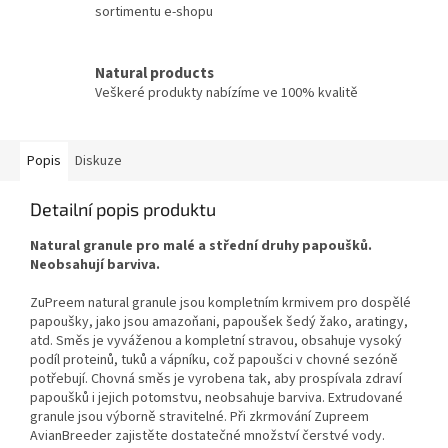
sortimentu e-shopu
Natural products
Veškeré produkty nabízíme ve 100% kvalitě
Popis
Diskuze
Detailní popis produktu
Natural granule pro malé a střední druhy papoušků.
Neobsahují barviva.
ZuPreem natural granule jsou kompletním krmivem pro dospělé
papoušky, jako jsou amazoňani, papoušek šedý žako, aratingy,
atd. Směs je vyváženou a kompletní stravou, obsahuje vysoký
podíl proteinů, tuků a vápníku, což papoušci v chovné sezóně
potřebují. Chovná směs je vyrobena tak, aby prospívala zdraví
papoušků i jejich potomstvu, neobsahuje barviva. Extrudované
granule jsou výborně stravitelné. Při zkrmování Zupreem
AvianBreeder zajistěte dostatečné množství čerstvé vody.