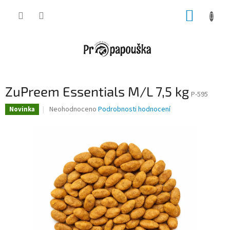
Přejít
NÁKUP
na
obsah
KOŠÍK
ZuPreem Essentials M/L 7,5 kg
P-595
Průměrné
Neohodnoceno
Podrobnosti hodnocení
Novinka
hodnocení
produktu
je
0,0
z
5
hvězdiček.