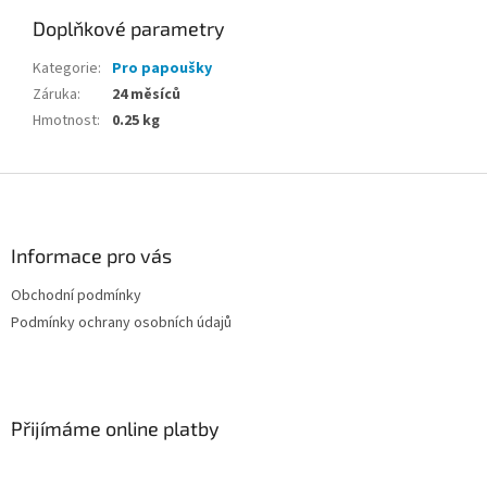
Doplňkové parametry
Kategorie
:
Pro papoušky
Záruka
:
24 měsíců
Hmotnost
:
0.25 kg
Z
á
p
a
Informace pro vás
t
Obchodní podmínky
í
Podmínky ochrany osobních údajů
Přijímáme online platby