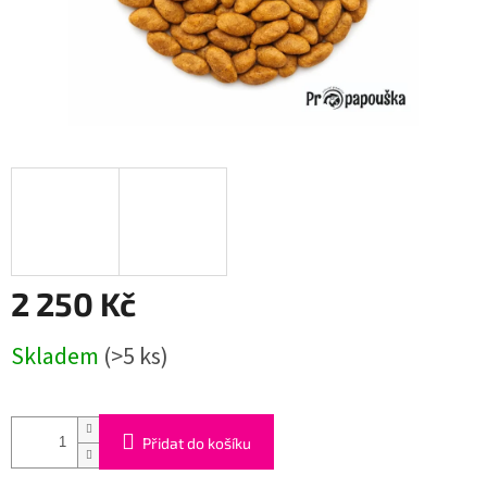
2 250 Kč
Měrná
Skladem
(>5 ks)
cena:
Přidat do košíku