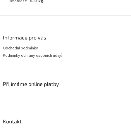
Hmotnost
:
0.03 kg
Z
á
p
a
Informace pro vás
t
Obchodní podmínky
í
Podmínky ochrany osobních údajů
Přijímáme online platby
Kontakt