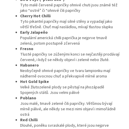
Tyto malé červené papričky ohnivé chuti jsou známé též
jako “ostré” či “ohnivé čili papričky
Cherry Hot Chilli
Tyto pikantní papričky mají silné stěny a vypadají jako
větší třešně. Chuť mají nasládlou, mívají tlustou slupku
Early Jalapeňo
Populární americká chilli paprička je nejprve tmavě
zelená, potom postupně zčervená
Fresno
Tlusté papričky se zúženými konci se nejčastěji prodávají
červené, i když se někdy objeví i zelené nebo žluté.
Habanero
Neobyčejně ohnivé papričky ve tvaru lampionku mají
nádherně ovocnou chuť a překvapivě mírné aroma
Hot Gold Spike
Velké žlutozelené plody se pěstují na jihozápadě
Spojených států. Jsou velmi pálivé
Poblano
Jsou malé, tmavě zelené čili papričky. Většinou bývají
mírně pálivé, ale někdy se mezi nimi objeví i mimořádně
ostrá
Red Chilli
Dlouhé, poněku svraskalé plody, které jsou nejprve