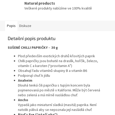
Natural products
Veškeré produkty nabízíme ve 100% kvalitě
Popis
Diskuze
Detailní popis produktu
SUŠENÉ CHILLI PAPRIČKY - 30 g
Plod především exotických druhů křovitých paprik
Chilli papričky jsou bohaté na draslík, hořčík, železo,
vitamín C a karoten (“provitamin A”)
Obsahují řadu vitamínů skupiny B a vitamín B6
Podporují chuť k jídlu
Anaheim
Dlouhá tenká čili paprička s tupým koncem byla
pojmenovaná po městě v Kalifornii. Může být červená
nebo zelená a má mírně nasládlou chuť
Ancho
Vypadá jako miniaturní sladká (masitá) paprika. Není
natolik pálivá aby se nepoznala její nasládlá chuť
Bird’s Eye (“ptačí oko”)