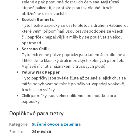
zelené a pak postupně dozrají do červena. Mají různý
stupeň pálivosti, a protože jsou tak dlouhé, trochu
obtížně se s nimi zachází
Scotch Bonnets
Tyto hezké papričky se často pletou s druhem Habanero,
které velmi připomínají. Jsou pravděpodobně ze všech
čili papriček nejpálivější a měly by se používat s velkou
opatrností
Serrano Chilli
Tyto extrémně pálivé papričky jsou kolem 4cm dlouhé a
štíhlé. Je to klasický druh mexických zelených papriček.
Mají svěží chuť s náznakem citrusových plodů
Yellow Wax Pepper
Tyto papričky jsou světle žluté až zelené a jejich chuť se
může pohybovat od mírné po pálivou. Vypadají voskově,
trochu jako svíčky
Chilli papričky jsou velmi oblíbenou pochoutkou pro
papoušky
Doplňkové parametry
Kategorie
:
Sušené ovoce a zelenina
Záruka
:
24 měsíců