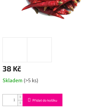
38 Kč
Měrná
Skladem
(>5 ks)
cena:
Přidat do košíku