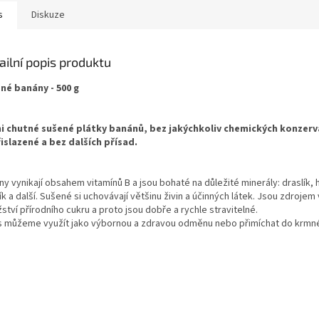
s
Diskuze
ailní popis produktu
né banány - 500 g
i chutné sušené plátky banánů, bez jakýchkoliv chemických konzerv
islazené a bez dalších přísad.
y vynikají obsahem vitamínů B a jsou bohaté na důležité minerály: draslík, 
k a další. Sušené si uchovávají většinu živin a účinných látek. Jsou zdrojem
tví přírodního cukru a proto jsou dobře a rychle stravitelné.
s můžeme využít jako výbornou a zdravou odměnu nebo přimíchat do krmn