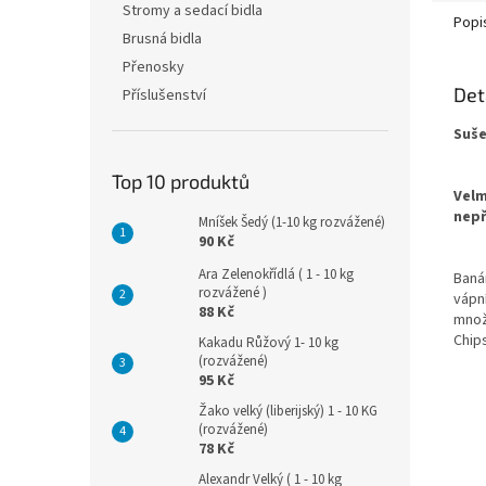
Stromy a sedací bidla
Popi
Brusná bidla
Přenosky
Det
Příslušenství
Suše
Top 10 produktů
Velm
nepř
Mníšek Šedý (1-10 kg rozvážené)
90 Kč
Ara Zelenokřídlá ( 1 - 10 kg
Banán
rozvážené )
vápní
88 Kč
množs
Chip
Kakadu Růžový 1- 10 kg
(rozvážené)
95 Kč
Žako velký (liberijský) 1 - 10 KG
(rozvážené)
78 Kč
Alexandr Velký ( 1 - 10 kg