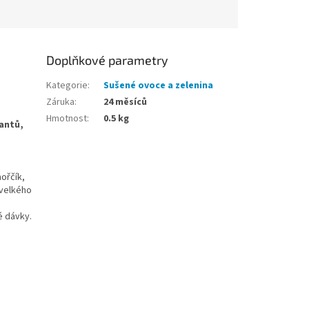
Doplňkové parametry
Kategorie
:
Sušené ovoce a zelenina
Záruka
:
24 měsíců
Hmotnost
:
0.5 kg
antů,
hořčík,
 velkého
é dávky.