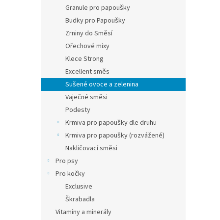
n
Granule pro papoušky
e
Budky pro Papoušky
l
Zrniny do Směsí
Ořechové mixy
Klece Strong
Excellent směs
Sušené ovoce a zelenina
Vaječné směsi
Podesty
Krmiva pro papoušky dle druhu
Krmiva pro papoušky (rozvážené)
Nakličovací směsi
Pro psy
Pro kočky
Exclusive
Škrabadla
Vitamíny a minerály