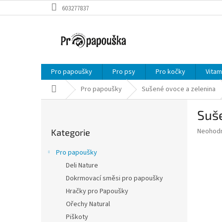
Přejít
603277837
na
obsah
Pro papoušky
Pro psy
Pro kočky
Vitam
Domů
Pro papoušky
Sušené ovoce a zelenina
P
Suš
o
Přeskočit
s
Průměr
Neohod
Kategorie
kategorie
t
hodnoce
r
produkt
Pro papoušky
a
je
Deli Nature
0,0
n
z
Dokrmovací směsi pro papoušky
n
5
í
Hračky pro Papoušky
hvězdič
p
Ořechy Natural
a
Piškoty