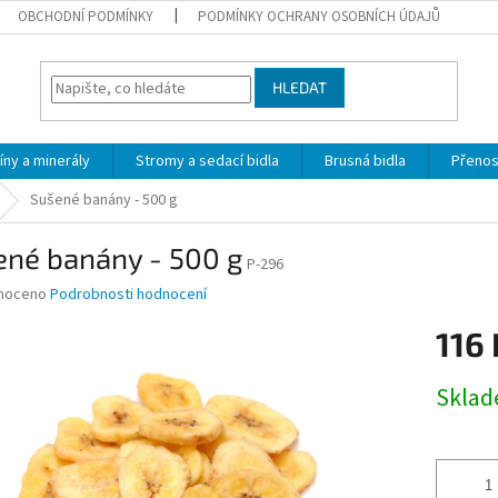
OBCHODNÍ PODMÍNKY
PODMÍNKY OCHRANY OSOBNÍCH ÚDAJŮ
HLEDAT
íny a minerály
Stromy a sedací bidla
Brusná bidla
Přeno
Sušené banány - 500 g
ené banány - 500 g
P-296
né
noceno
Podrobnosti hodnocení
ní
116 
u
Měrná
Skla
cena:
ek.