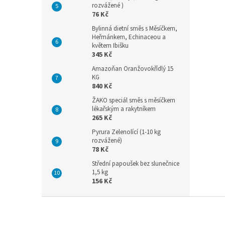
rozvážené )
76 Kč
Bylinná dietní směs s Měsíčkem,
Heřmánkem, Echinaceou a
květem Ibišku
345 Kč
Amazoňan Oranžovokřídlý 15
KG
840 Kč
ŽAKO speciál směs s měsíčkem
lékařským a rakytníkem
265 Kč
Pyrura Zelenolící (1-10 kg
rozvážené)
78 Kč
Střední papoušek bez slunečnice
1,5 kg
156 Kč
Z
á
p