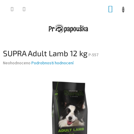
Přejít
NÁKUP
na
obsah
KOŠÍK
SUPRA Adult Lamb 12 kg
P-557
Průměrné
Neohodnoceno
Podrobnosti hodnocení
hodnocení
produktu
je
0,0
z
5
hvězdiček.