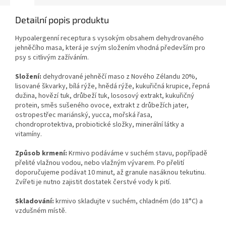
Detailní popis produktu
Hypoalergenní receptura s vysokým obsahem dehydrovaného
jehněčího masa, která je svým složením vhodná především pro
psy s citlivým zažíváním.
Složení:
dehydrované jehněčí maso z Nového Zélandu 20%,
lisované škvarky, bílá rýže, hnědá rýže, kukuřičná krupice, řepná
dužina, hovězí tuk, drůbeží tuk, lososový extrakt, kukuřičný
protein, směs sušeného ovoce, extrakt z drůbežích jater,
ostropestřec mariánský, yucca, mořská řasa,
chondroprotektiva, probiotické složky, minerální látky a
vitamíny.
Způsob krmení:
Krmivo podáváme v suchém stavu, popřípadě
přelité vlažnou vodou, nebo vlažným vývarem. Po přelití
doporučujeme podávat 10 minut, až granule nasáknou tekutinu.
Zvířeti je nutno zajistit dostatek čerstvé vody k pití.
Skladování:
krmivo skladujte v suchém, chladném (do 18°C) a
vzdušném místě.