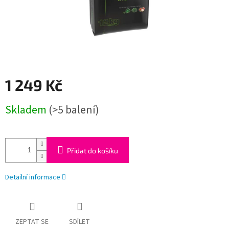
1 249 Kč
Měrná
Skladem
(>5 balení)
cena:
Přidat do košíku
Detailní informace
ZEPTAT SE
SDÍLET