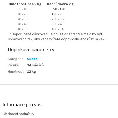
Hmotnost psa v kg
Denní dávka v g
1 - 10
50 - 130
10 - 20
130 - 250
20 - 30
250 - 360
30 - 40
360 - 450
40 - 50
450 - 540
* Doporučené dávkování je pouze orientační a mělo by být
upravováno tak, aby váha zvířete odpovídala jeho růstu a věku.
Doplňkové parametry
Kategorie
:
Supra
Záruka
:
24 měsíců
Hmotnost
:
12 kg
Z
á
p
a
Informace pro vás
t
Obchodní podmínky
í