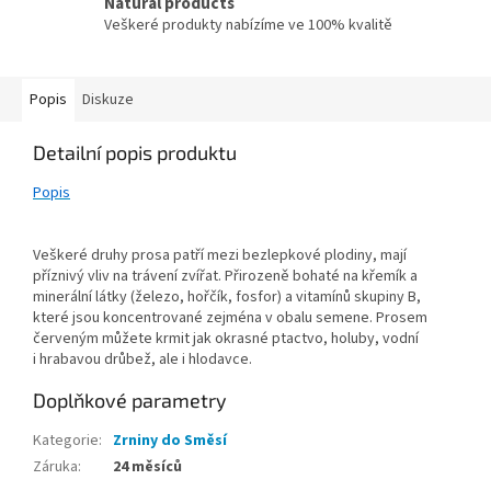
Natural products
Veškeré produkty nabízíme ve 100% kvalitě
Popis
Diskuze
Detailní popis produktu
Popis
Veškeré druhy prosa patří mezi bezlepkové plodiny, mají
příznivý vliv na trávení zvířat. Přirozeně bohaté na křemík a
minerální látky (železo, hořčík, fosfor) a vitamínů skupiny B,
které jsou koncentrované zejména v obalu semene. Prosem
červeným můžete krmit jak okrasné ptactvo, holuby, vodní
i hrabavou drůbež, ale i hlodavce.
Doplňkové parametry
Kategorie
:
Zrniny do Směsí
Záruka
:
24 měsíců