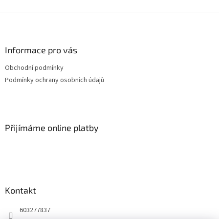
Z
á
p
a
Informace pro vás
t
Obchodní podmínky
í
Podmínky ochrany osobních údajů
Přijímáme online platby
Kontakt
603277837