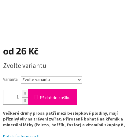
od
26 Kč
Měrná
Zvolte variantu
cena:
Varianta
Přidat do košíku
Veškeré druhy prosa patří mezi bezlepkové plodiny, mají
příznivý vliv na trávení zvířat. Přirozeně bohaté na křemík a
minerální látky (železo, hořčík, fosfor) a vitamínů skupiny B,
Detailní informace