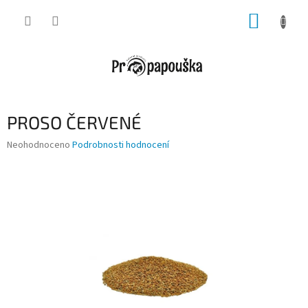
Přejít
NÁKUP
na
obsah
KOŠÍK
PROSO ČERVENÉ
Průměrné
Neohodnoceno
Podrobnosti hodnocení
hodnocení
produktu
je
0,0
z
5
hvězdiček.