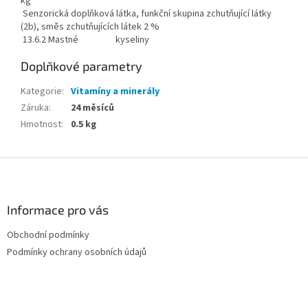
kg
Senzorická doplňková látka, funkční skupina zchutňující látky
(2b), směs zchutňujících látek 2 %
13.6.2 Mastné kyseliny
Doplňkové parametry
Kategorie
:
Vitamíny a minerály
Záruka
:
24 měsíců
Hmotnost
:
0.5 kg
Z
á
p
a
Informace pro vás
t
Obchodní podmínky
í
Podmínky ochrany osobních údajů