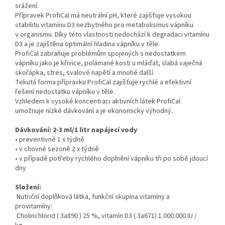
srážení.
Přípravek ProfiCal má neutrální pH, které zajišťuje vysokou
stabilitu vitamínu D3 nezbytného pro metabolismus vápníku
v organismu. Díky této vlastnosti nedochází k degradaci vitamínu
D3 a je zajištěna optimální hladina vápníku v těle.
ProfiCal zabraňuje problémům spojených s nedostatkem
vápníku jako je křivice, polámané kosti u mláďat, slabá vaječná
skořápka, stres, svalové napětí a mnohé další.
Tekutá forma přípravku ProfiCal zajišťuje rychlé a efektivní
řešení nedostatku vápníku v těle.
Vzhledem k vysoké koncentraci aktivních látek ProfiCal
umožnuje nízké dávkování a je ekonomicky výhodný.
Dávkování: 2-3 ml/1 litr napájecí vody
• preventivně 1 x týdně
• v chovné sezoně 2 x týdně
• v případě potřeby rychlého doplnění vápníku tři po sobě jdoucí
dny
Složení:
Nutriční doplňková látka, funkční skupina vitamíny a
provitamíny:
Cholinchlorid ( 3a890 ) 25 %, vitamín D3 ( 3a671) 1.000.000 IU /