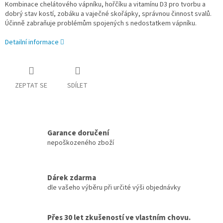
Kombinace chelátového vápníku, hořčíku a vitamínu D3 pro tvorbu a
dobrý stav kostí, zobáku a vaječné skořápky, správnou činnost svalů.
Účinně zabraňuje problémům spojených s nedostatkem vápníku.
Detailní informace
ZEPTAT SE
SDÍLET
Garance doručení
nepoškozeného zboží
Dárek zdarma
dle vašeho výběru při určité výši objednávky
Přes 30 let zkušeností ve vlastním chovu.