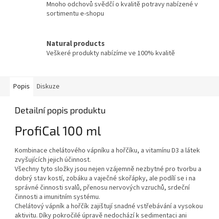
Mnoho odchovů svědčí o kvalitě potravy nabízené v
sortimentu e-shopu
Natural products
Veškeré produkty nabízíme ve 100% kvalitě
Popis
Diskuze
Detailní popis produktu
ProfiCal 100 ml
Kombinace chelátového vápníku a hořčíku, a vitamínu D3 a látek
zvyšujících jejich účinnost.
Všechny tyto složky jsou nejen vzájemně nezbytné pro tvorbu a
dobrý stav kostí, zobáku a vaječné skořápky, ale podílí se i na
správné činnosti svalů, přenosu nervových vzruchů, srdeční
činnosti a imunitním systému.
Chelátový vápník a hořčík zajištují snadné vstřebávání a vysokou
aktivitu. Díky pokročilé úpravě nedochází k sedimentaci ani