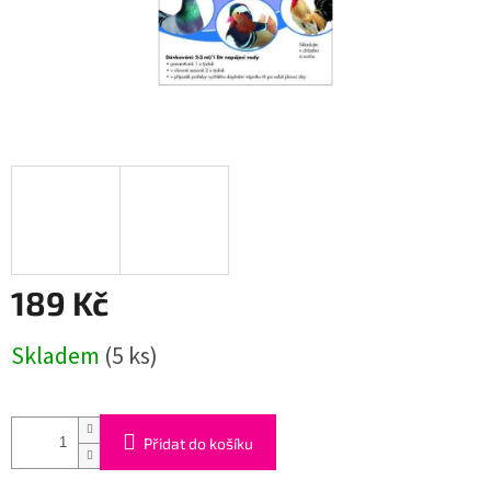
189 Kč
Měrná
Skladem
(5 ks)
cena:
Přidat do košíku