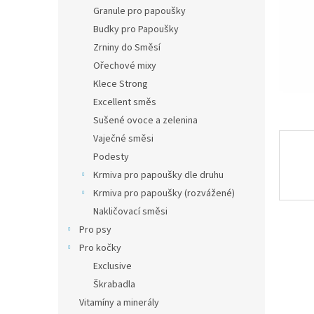
n
Granule pro papoušky
e
Budky pro Papoušky
l
Zrniny do Směsí
Ořechové mixy
Klece Strong
Excellent směs
Sušené ovoce a zelenina
Vaječné směsi
Podesty
Krmiva pro papoušky dle druhu
Krmiva pro papoušky (rozvážené)
Nakličovací směsi
Pro psy
Pro kočky
Exclusive
Škrabadla
Vitamíny a minerály