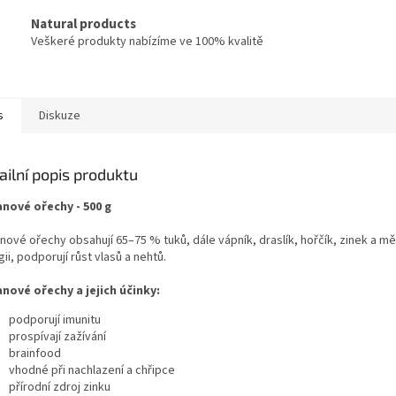
Natural products
Veškeré produkty nabízíme ve 100% kvalitě
s
Diskuze
ailní popis produktu
nové ořechy - 500 g
nové ořechy obsahují 65–75 % tuků, dále vápník, draslík, hořčík, zinek a mě
ii, podporují růst vlasů a nehtů.
nové ořechy a jejich účinky:
podporují imunitu
prospívají zažívání
brainfood
vhodné při nachlazení a chřipce
přírodní zdroj zinku