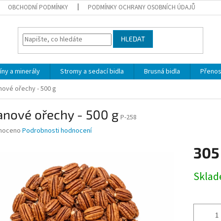
OBCHODNÍ PODMÍNKY
PODMÍNKY OCHRANY OSOBNÍCH ÚDAJŮ
HLEDAT
íny a minerály
Stromy a sedací bidla
Brusná bidla
Přeno
ové ořechy - 500 g
anové ořechy - 500 g
P-258
né
noceno
Podrobnosti hodnocení
ní
305
u
Měrná
Skla
cena:
ek.