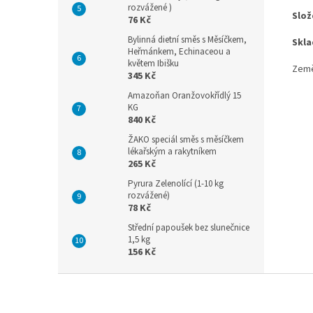
rozvážené )
Slož
76 Kč
Bylinná dietní směs s Měsíčkem,
Skla
Heřmánkem, Echinaceou a
květem Ibišku
Země
345 Kč
Amazoňan Oranžovokřídlý 15
KG
840 Kč
ŽAKO speciál směs s měsíčkem
lékařským a rakytníkem
265 Kč
Pyrura Zelenolící (1-10 kg
rozvážené)
78 Kč
Střední papoušek bez slunečnice
1,5 kg
156 Kč
Z
á
p