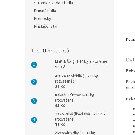
Stromy a sedací bidla
Brusná bidla
Přenosky
Příslušenství
Popi
Top 10 produktů
Det
Mníšek Šedý (1-10 kg rozvážené)
90 Kč
Peka
Ara Zelenokřídlá ( 1 - 10 kg
rozvážené )
Peka
88 Kč
energ
Kakadu Růžový 1- 10 kg
Peka
(rozvážené)
95 Kč
Žako velký (liberijský) 1 - 10 KG
(rozvážené)
78 Kč
Alexandr Velký ( 1 - 10 kg