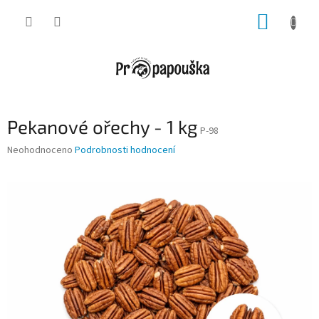
Přejít
NÁKUP
na
obsah
KOŠÍK
Pekanové ořechy - 1 kg
P-98
Průměrné
Neohodnoceno
Podrobnosti hodnocení
hodnocení
produktu
je
0,0
z
5
hvězdiček.