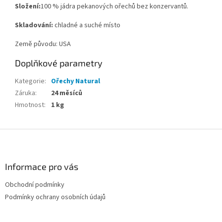
Složení:
100 % jádra pekanových ořechů bez konzervantů.
Skladování:
chladné a suché místo
Země původu: USA
Doplňkové parametry
Kategorie
:
Ořechy Natural
Záruka
:
24 měsíců
Hmotnost
:
1 kg
Z
á
p
a
Informace pro vás
t
Obchodní podmínky
í
Podmínky ochrany osobních údajů