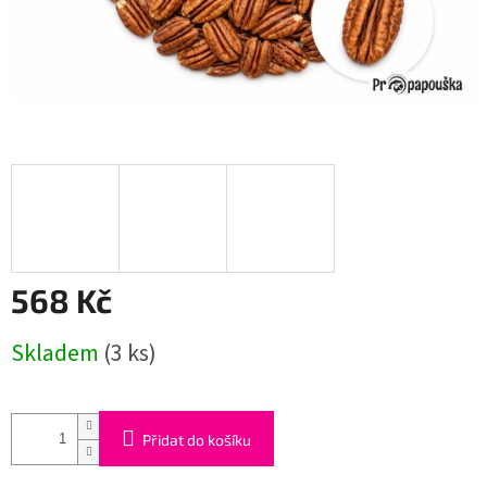
568 Kč
Měrná
Skladem
(3 ks)
cena:
Přidat do košíku