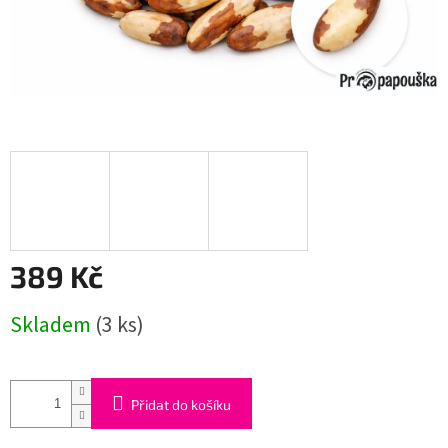
389 Kč
Měrná
Skladem
(3 ks)
cena:
Přidat do košíku