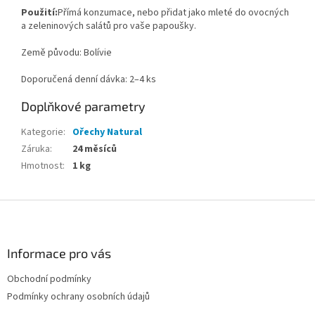
Použití:
Přímá konzumace, nebo přidat jako mleté do ovocných
a zeleninových salátů pro vaše papoušky.
Země původu: Bolívie
Doporučená denní dávka: 2–4 ks
Doplňkové parametry
Kategorie
:
Ořechy Natural
Záruka
:
24 měsíců
Hmotnost
:
1 kg
Z
á
p
a
Informace pro vás
t
Obchodní podmínky
í
Podmínky ochrany osobních údajů