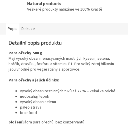
Natural products
Veškeré produkty nabízíme ve 100% kvalitě
Popis
Diskuze
Detailní popis produktu
Para ořechy 500 g
Mají vysoký obsah nenasycených mastných kyselin, selenu,
hořčík, draslíku, fosforu a vitaminu B1. Pro velký zdroj bílkovin
jsou vhodné pro vegeratiány a sportovce.
Para ořechy a jejich účinky:
vysoký obsah rostlinných tuků až 72 % – velmi kalorické
neobsahují lepek
vysoký obsah selenu
paleo strava
brainfood
Složení:
jádra para ořechů, bez konzervantů