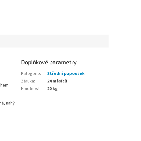
Doplňkové parametry
Kategorie
:
Střední papoušek
Záruka
:
24 měsíců
sahem
Hmotnost
:
20 kg
aná, nahý