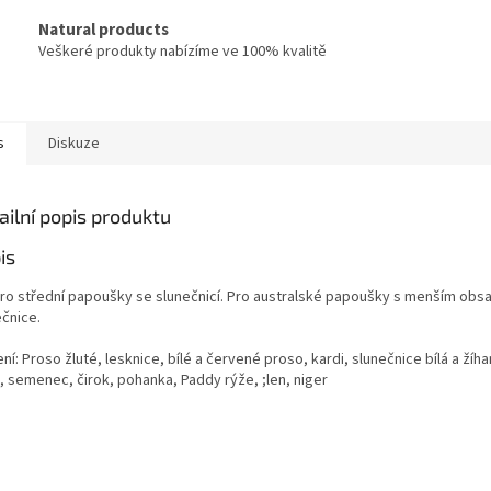
Natural products
Veškeré produkty nabízíme ve 100% kvalitě
s
Diskuze
ailní popis produktu
is
pro střední papoušky se slunečnicí. Pro australské papoušky s menším ob
ečnice.
ní: Proso žluté, lesknice, bílé a červené proso, kardi, slunečnice bílá a žíh
, semenec, čirok, pohanka, Paddy rýže, ;len, niger