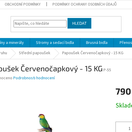
OBCHODNÍ PODMÍNKY
PODMÍNKY OCHRANY OSOBNÍCH ÚDAJŮ
HLEDAT
íny a minerály
Stromy a sedací bidla
Brusná bidla
Přeno
ruhu
Střední papoušek
Papoušek Červenočapkový - 15 KG
oušek Červenočapkový - 15 KG
P-55
né
noceno
Podrobnosti hodnocení
ní
790
u
Měrná
Skla
cena:
ek.