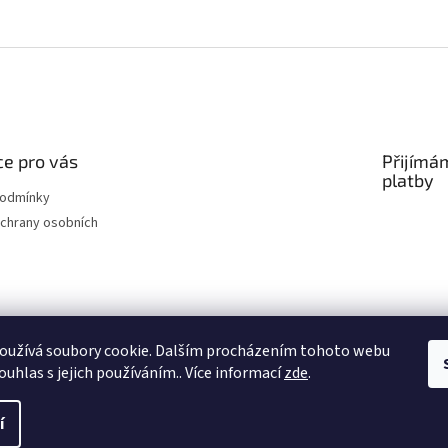
e pro vás
Přijímá
platby
podmínky
chrany osobních
oužívá soubory cookie. Dalším procházením tohoto webu
ouhlas s jejich používáním.. Více informací
zde
.
í
na.