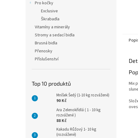
Pro kočky
Exclusive
Škrabadla
Vitamíny a minerály
Stromy a sedací bidla
Popi
Brusná bidla
Přenosky
Příslušenství
Det
Pop
Top 10 produktů
Mix 
slun
Mníšek Šedý (1-10 kg rozvážené)
90 Kč
Slože
oves
Ara Zelenokřídlá ( 1 - 10 kg
rozvážené )
88 Kč
Kakadu Růžový 1- 10 kg
(rozvážené)