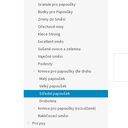
n
Granule pro papoušky
e
Budky pro Papoušky
l
Zrniny do Směsí
Ořechové mixy
Klece Strong
Excellent směs
Sušené ovoce a zelenina
Vaječné směsi
Podesty
Krmiva pro papoušky dle druhu
Malý papoušek
Velký papoušek
Střední papoušek
Drobotina
Krmiva pro papoušky (rozvážené)
Nakličovací směsi
Pro psy