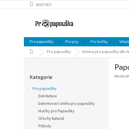
Přejít
603277837
na
obsah
Pro papoušky
Pro psy
Pro kočky
Vitam
Domů
Pro papoušky
Krmiva pro papoušky dle d
P
Pap
o
Přeskočit
s
Průměr
Neohod
Kategorie
kategorie
t
hodnoce
r
produkt
Pro papoušky
a
je
Deli Nature
0,0
n
z
Dokrmovací směsi pro papoušky
n
5
í
Hračky pro Papoušky
hvězdič
p
Ořechy Natural
a
Piškoty