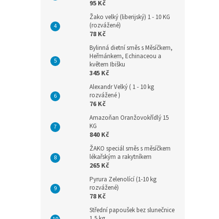
95 Kč
Žako velký (liberijský) 1 - 10 KG
(rozvážené)
78 Kč
Bylinná dietní směs s Měsíčkem,
Heřmánkem, Echinaceou a
květem Ibišku
345 Kč
Alexandr Velký ( 1 - 10 kg
rozvážené )
76 Kč
Amazoňan Oranžovokřídlý 15
KG
840 Kč
ŽAKO speciál směs s měsíčkem
lékařským a rakytníkem
265 Kč
Pyrura Zelenolící (1-10 kg
rozvážené)
78 Kč
Střední papoušek bez slunečnice
1,5 kg