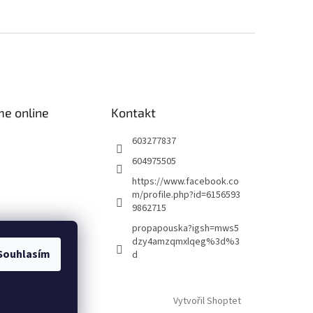
me online
Kontakt
603277837
604975505
https://www.facebook.co
m/profile.php?id=6156593
9862715
propapouska?igsh=mws5
dzy4amzqmxlqeg%3d%3
Souhlasím
d
Vytvořil Shoptet