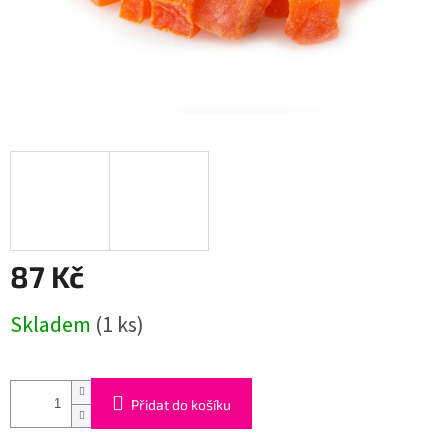
87 Kč
Měrná
Skladem
(1 ks)
cena:
Přidat do košíku