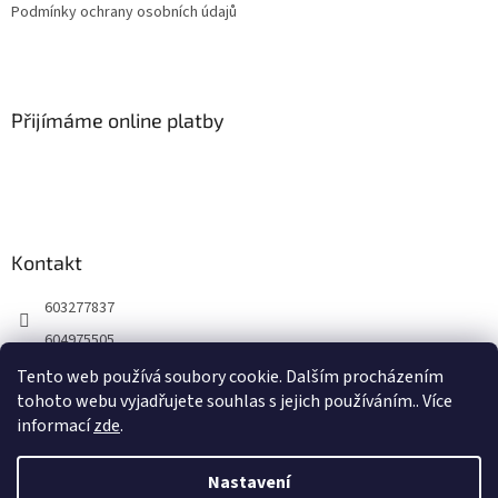
Podmínky ochrany osobních údajů
Přijímáme online platby
Kontakt
603277837
604975505
https://www.facebook.com/profile.php?id=61565939862715
Tento web používá soubory cookie. Dalším procházením
tohoto webu vyjadřujete souhlas s jejich používáním.. Více
propapouska?igsh=mws5dzy4amzqmxlqeg%3d%3d
informací
zde
.
Nastavení
Vytvořil Shoptet