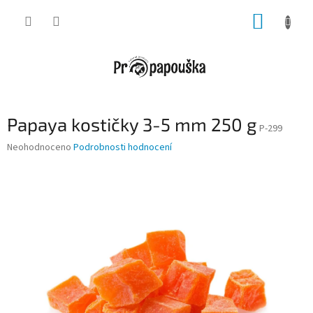
Přejít
NÁKUP
na
obsah
KOŠÍK
Papaya kostičky 3-5 mm 250 g
P-299
Průměrné
Neohodnoceno
Podrobnosti hodnocení
hodnocení
produktu
je
0,0
z
5
hvězdiček.