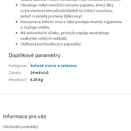
Obsahuje velké množství enzymu papainu, který díky
svým vlastnostem působí kladně na trávící soustavu,
neboť rozkládá proteiny (bílkoviny)
Konzumace tohoto ovoce také posiluje imunitu organismu
a zvyšuje vitalitu
Má antioxidační účinky, protože papája neutralizuje
nadbytek volných radikálů,
Oblíbená pochoutka pro papoušky
Doplňkové parametry
Kategorie
:
Sušené ovoce a zelenina
Záruka
:
24 měsíců
Hmotnost
:
0.25 kg
Z
á
p
a
Informace pro vás
t
Obchodní podmínky
í