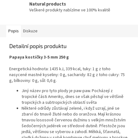
Natural products
Veškeré produkty nabízíme ve 100% kvalitě
Popis
Diskuze
Detailní popis produktu
Papaya kostičky 3-5 mm 250 g
Energetická hodnota: 1435 kJ, 339 kcal, tuky: 1 g z toho
nasycené mastné kyseliny: 0 g, sacharidy: 82 g z toho cukry: 75
g, bílkoviny: 0 g, sůl: 0,6 g.
Jiný název pro tyto plody je paw-paw. Pocházejí z
tropické části Ameriky, dnes se však pěstují ve většině
tropických a subtropických oblastí světa
Některé odrůdy zůstávají zelené, i když uzrají, jiné se
zbarví do tmavě žluté nebo do oranžova. Mají krásnou
tmavou lososově červenou dužninu s velkým množstvím
šedočerných jadérek ve středové dutině. Přestože jsou
jedlá, většinou se vyberou a zahodí. Měkká, šťavnatá,
sladká dužnina v sobě kombinuje chuť melounu a broskve