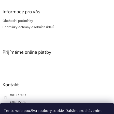
á
p
a
Informace pro vás
t
Obchodní podmínky
í
Podmínky ochrany osobních údajů
Přijímáme online platby
Kontakt
603277837
604975505
https://www.facebook.com/profile.php?id=61565939862715
Tento web používá soubory cookie. Dalším procházením