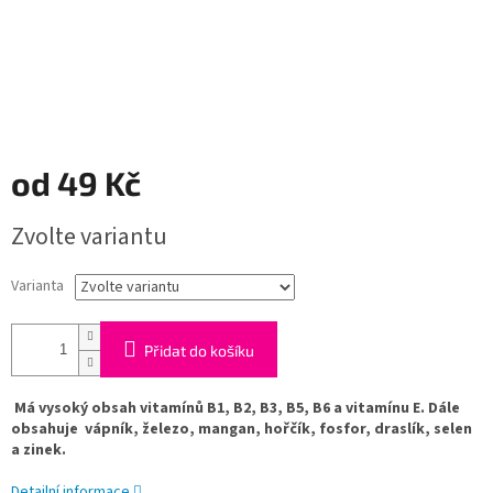
od
49 Kč
Měrná
Zvolte variantu
cena:
Varianta
Přidat do košíku
Má vysoký obsah vitamínů B1, B2, B3, B5, B6 a vitamínu E. Dále
obsahuje vápník, železo, mangan, hořčík, fosfor, draslík, selen
a zinek.
Detailní informace