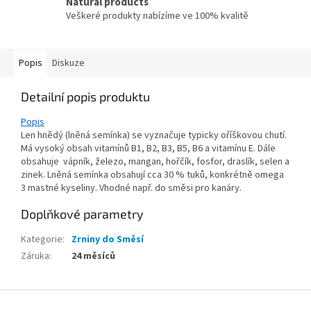
Natural products
Veškeré produkty nabízíme ve 100% kvalitě
Popis
Diskuze
Detailní popis produktu
Popis
Len hnědý (lněná semínka) se vyznačuje typicky oříškovou chutí.
Má vysoký obsah vitamínů B1, B2, B3, B5, B6 a vitamínu E. Dále
obsahuje vápník, železo, mangan, hořčík, fosfor, draslík, selen a
zinek. Lněná semínka obsahují cca 30 % tuků, konkrétně omega
3 mastné kyseliny. Vhodné např. do směsi pro kanáry.
Doplňkové parametry
Kategorie
:
Zrniny do Směsí
Záruka
:
24 měsíců
Z