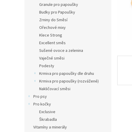
n
Granule pro papoušky
e
Budky pro Papoušky
l
Zrniny do Směsí
Ořechové mixy
Klece Strong
Excellent směs
Sušené ovoce a zelenina
Vaječné směsi
Podesty
Krmiva pro papoušky dle druhu
Krmiva pro papoušky (rozvážené)
Nakličovací směsi
Pro psy
Pro kočky
Exclusive
Škrabadla
Vitamíny a minerály