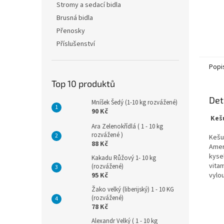
Stromy a sedací bidla
Brusná bidla
Přenosky
Příslušenství
Popi
Top 10 produktů
Det
Mníšek Šedý (1-10 kg rozvážené)
90 Kč
Kešu
Ara Zelenokřídlá ( 1 - 10 kg
rozvážené )
Kešu
88 Kč
Amer
kysel
Kakadu Růžový 1- 10 kg
vitam
(rozvážené)
vylo
95 Kč
Žako velký (liberijský) 1 - 10 KG
(rozvážené)
78 Kč
Alexandr Velký ( 1 - 10 kg