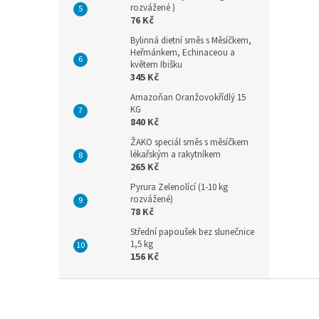
rozvážené )
76 Kč
Bylinná dietní směs s Měsíčkem,
Heřmánkem, Echinaceou a
květem Ibišku
345 Kč
Amazoňan Oranžovokřídlý 15
KG
840 Kč
ŽAKO speciál směs s měsíčkem
lékařským a rakytníkem
265 Kč
Pyrura Zelenolící (1-10 kg
rozvážené)
78 Kč
Střední papoušek bez slunečnice
1,5 kg
156 Kč
Z
á
p