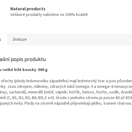
Natural products
Veškeré produkty nabízíme ve 100% kvalitě
s
Diskuze
ailní popis produktu
-velké bílé kousky 500 g
 ořechy (plody ledvinovníku západního) mají ledvinovitý tvar a jsou původem
iky. Jsou zdrojem, vlákniny, zdravých tuků (omega–3 a omega–6 nenasyc
iny), sacharidů, minerálů (měď, vápník, hořčík, železo, fosfor, sodík, draslík
ínů (C, B1, B2, B3, B6, B9, E a K). Úroda z jednoho stromu je pouze 60 až 80 
upaných kešu. Plody na stromě nápadně připomínají jablko, tvarem i barvou.