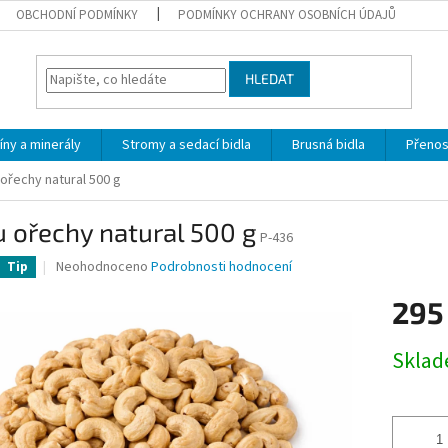
OBCHODNÍ PODMÍNKY
PODMÍNKY OCHRANY OSOBNÍCH ÚDAJŮ
HLEDAT
íny a minerály
Stromy a sedací bidla
Brusná bidla
Přeno
ořechy natural 500 g
 ořechy natural 500 g
P-436
Průměrné
Neohodnoceno
Podrobnosti hodnocení
Tip
hodnocení
produktu
295
je
0,0
Měrná
Skla
z
cena:
5
hvězdiček.