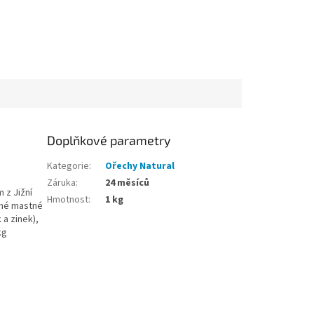
Doplňkové parametry
Kategorie
:
Ořechy Natural
Záruka
:
24 měsíců
 z Jižní
Hmotnost
:
1 kg
ené mastné
 a zinek),
kg