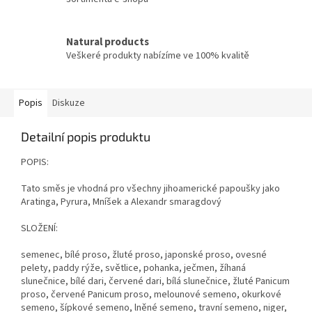
Natural products
Veškeré produkty nabízíme ve 100% kvalitě
Popis
Diskuze
Detailní popis produktu
POPIS:
Tato směs je vhodná pro všechny jihoamerické papoušky jako
Aratinga, Pyrura, Mníšek a Alexandr smaragdový
SLOŽENÍ:
semenec, bílé proso, žluté proso, japonské proso, ovesné
pelety, paddy rýže, světlice, pohanka, ječmen, žíhaná
slunečnice, bílé dari, červené dari, bílá slunečnice, žluté Panicum
proso, červené Panicum proso, melounové semeno, okurkové
semeno, šípkové semeno, lněné semeno, travní semeno, niger,