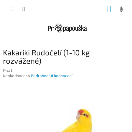
Přejít
NÁKUP
na
obsah
KOŠÍK
Kakariki Rudočelí (1-10 kg
rozvážené)
P-231
Průměrné
Neohodnoceno
Podrobnosti hodnocení
hodnocení
produktu
je
0,0
z
5
hvězdiček.