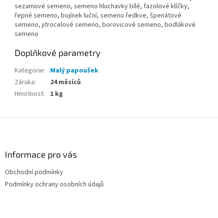
sezamové semeno, semeno hluchavky bílé, fazolové klíčky,
řepné semeno, bojínek luční, semeno ředkve, špenátové
semeno, jitrocelové semeno, borovicové semeno, bodlákové
semeno
Doplňkové parametry
Kategorie
:
Malý papoušek
Záruka
:
24 měsíců
Hmotnost
:
1 kg
Z
á
p
a
Informace pro vás
t
Obchodní podmínky
í
Podmínky ochrany osobních údajů