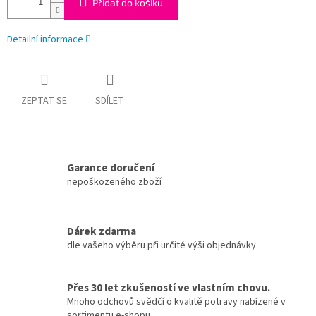
Přidat do košíku
Detailní informace
ZEPTAT SE
SDÍLET
Garance doručení
nepoškozeného zboží
Dárek zdarma
dle vašeho výběru při určité výši objednávky
Přes 30 let zkušeností ve vlastním chovu.
Mnoho odchovů svědčí o kvalitě potravy nabízené v
sortimentu e-shopu