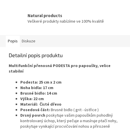
Natural products
Veškeré produkty nabízíme ve 100% kvalitě
Popis
Diskuze
Detailní popis produktu
Multifunkční přenosná PODESTA pro papoušky, velice
stabilní
Podesta: 25 cm x 2 cm
Noha bidla: 17 cm
Brusné bidlo: 14 cm
Výška: 22 cm
Materiál: Čisté dřevo
Posedová část:
Brusné bidlo ( grit - ústřice )
Drsný povrch
poskytuje vašim papouškům pohodlný
kontrolovaný úchop, který pečuje a masíruje ptačí nohy,
poskytuje vynikající procvičování nohou a přirozeně