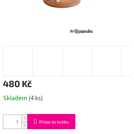
480 Kč
Měrná
Skladem
(4 ks)
cena:
Přidat do košíku