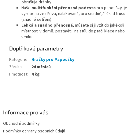
obrušuje drápky.
Naše
multifunkční přenosná podesta
pro papoušky je
vyrobena ze dřeva, nalakovaná, pro snadnější úklid trusu
(snadné setření)
Lehká a snadno přenosná
, můžete si ji vzít do jakékoli
místnosti v domě, postavit ji na stůl, do ptačí klece nebo
venku.
Doplňkové parametry
Kategorie
:
Hračky pro Papoušky
Záruka
:
24 měsíců
Hmotnost
:
4 kg
Z
á
p
a
Informace pro vás
t
Obchodní podmínky
í
Podmínky ochrany osobních údajů