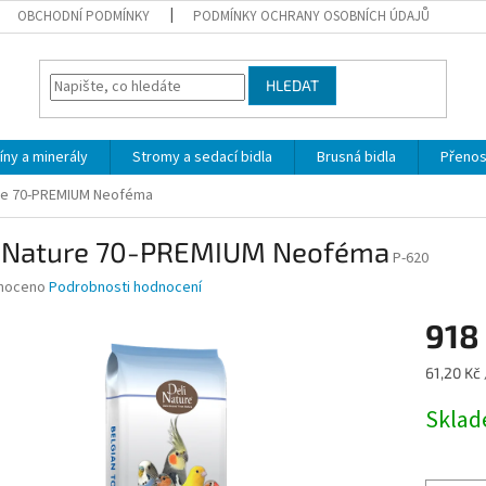
OBCHODNÍ PODMÍNKY
PODMÍNKY OCHRANY OSOBNÍCH ÚDAJŮ
HLEDAT
íny a minerály
Stromy a sedací bidla
Brusná bidla
Přeno
ure 70-PREMIUM Neoféma
i Nature 70-PREMIUM Neoféma
P-620
né
noceno
Podrobnosti hodnocení
ní
918
u
Měrná
61,20 Kč 
cena:
Skla
ek.