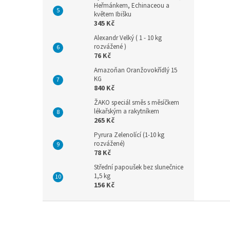
Heřmánkem, Echinaceou a
květem Ibišku
345 Kč
Alexandr Velký ( 1 - 10 kg
rozvážené )
76 Kč
Amazoňan Oranžovokřídlý 15
KG
840 Kč
ŽAKO speciál směs s měsíčkem
lékařským a rakytníkem
265 Kč
Pyrura Zelenolící (1-10 kg
rozvážené)
78 Kč
Střední papoušek bez slunečnice
1,5 kg
156 Kč
Z
á
p