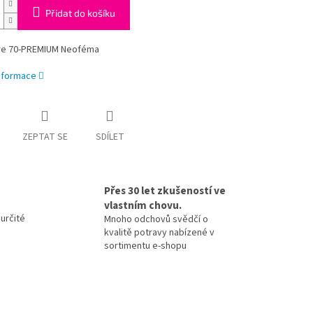
Přidat do košíku
ure 70-PREMIUM Neoféma
informace
ZEPTAT SE
SDÍLET
Přes 30 let zkušeností ve
vlastním chovu.
určité
Mnoho odchovů svědčí o
kvalitě potravy nabízené v
sortimentu e-shopu