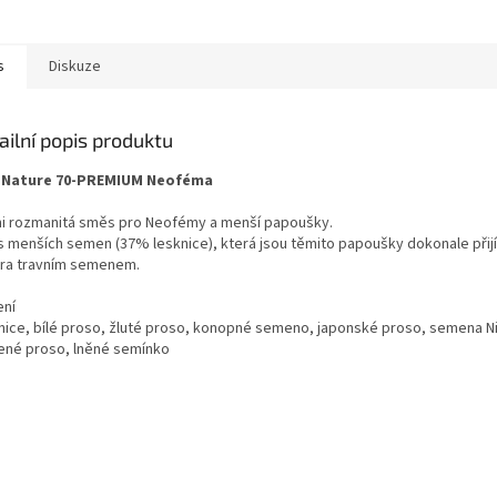
s
Diskuze
ailní popis produktu
i Nature 70-PREMIUM Neoféma
i rozmanitá směs pro Neofémy a menší papoušky.
 menších semen (37% lesknice), která jsou těmito papoušky dokonale přij
tra travním semenem.
ení
nice, bílé proso, žluté proso, konopné semeno, japonské proso, semena N
ené proso, lněné semínko