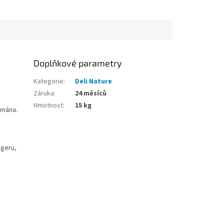
Doplňkové parametry
Kategorie
:
Deli Nature
Záruka
:
24 měsíců
Hmotnost
:
15 kg
ímána.
igeru,