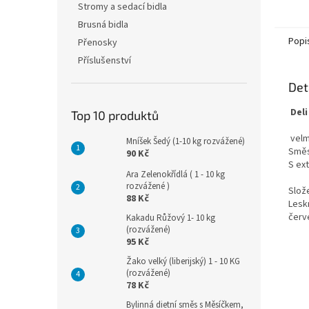
Stromy a sedací bidla
Brusná bidla
Popi
Přenosky
Příslušenství
Det
Del
Top 10 produktů
velm
Mníšek Šedý (1-10 kg rozvážené)
Směs
90 Kč
S ex
Ara Zelenokřídlá ( 1 - 10 kg
rozvážené )
Slož
88 Kč
Lesk
červ
Kakadu Růžový 1- 10 kg
(rozvážené)
95 Kč
Žako velký (liberijský) 1 - 10 KG
(rozvážené)
78 Kč
Bylinná dietní směs s Měsíčkem,