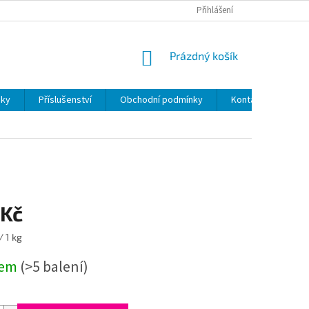
Přihlášení
NÁKUPNÍ
Prázdný košík
KOŠÍK
sky
Příslušenství
Obchodní podmínky
Kontakty
 Kč
/ 1 kg
dem
(>5 balení)