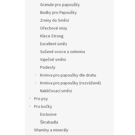
n
Granule pro papoušky
e
Budky pro Papoušky
l
Zrniny do Směsí
Ořechové mixy
Klece Strong
Excellent směs
Sušené ovoce a zelenina
Vaječné směsi
Podesty
Krmiva pro papoušky dle druhu
Krmiva pro papoušky (rozvážené)
Nakličovací směsi
Pro psy
Pro kočky
Exclusive
Škrabadla
Vitamíny a minerály