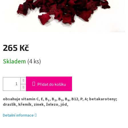
265 Kč
Měrná
Skladem
(4 ks)
cena:
Přidat do košíku
obsahuje vitamin C, E, B
, B
, B
, B
, B12, P, A; betakaroteny;
1
2
3
6
draslík, křemík, zinek, železo, jód,
Detailní informace