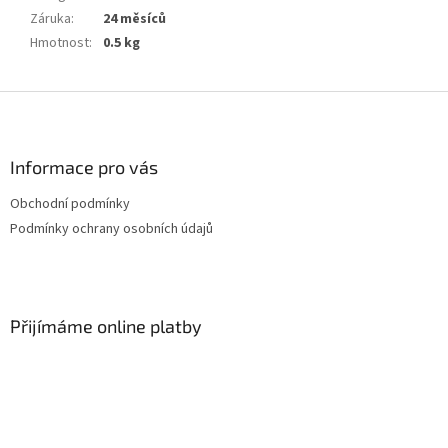
Záruka
:
24 měsíců
Hmotnost
:
0.5 kg
Z
á
p
a
Informace pro vás
t
Obchodní podmínky
í
Podmínky ochrany osobních údajů
Přijímáme online platby