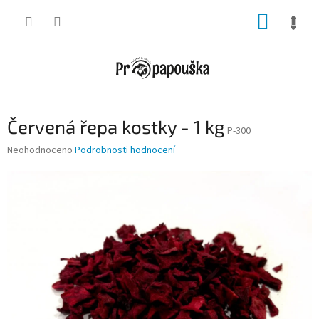
Přejít
NÁKUP
na
obsah
KOŠÍK
Červená řepa kostky - 1 kg
P-300
Průměrné
Neohodnoceno
Podrobnosti hodnocení
hodnocení
produktu
je
0,0
z
5
hvězdiček.