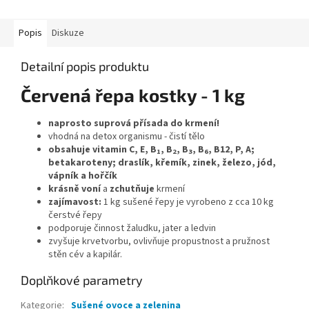
Popis
Diskuze
Detailní popis produktu
Červená řepa kostky - 1 kg
naprosto suprová přísada do krmení!
vhodná na detox organismu - čistí tělo
obsahuje vitamin C, E, B
, B
, B
, B
, B12, P, A;
1
2
3
6
betakaroteny; draslík, křemík, zinek, železo, jód,
vápník a hořčík
krásně voní
a
zchutňuje
krmení
zajímavost:
1 kg sušené řepy je vyrobeno z cca 10 kg
čerstvé řepy
podporuje činnost žaludku, jater a ledvin
zvyšuje krvetvorbu, ovlivňuje propustnost a pružnost
stěn cév a kapilár.
Doplňkové parametry
Kategorie
:
Sušené ovoce a zelenina