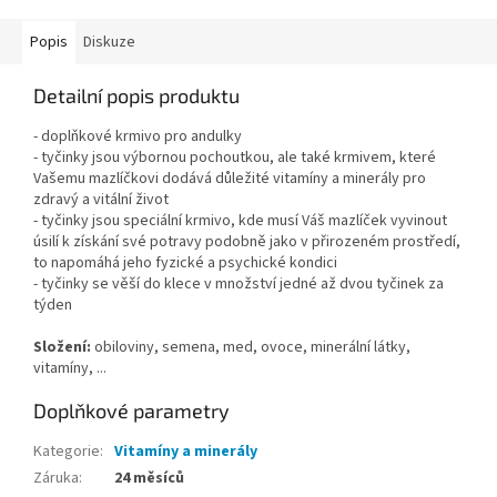
Popis
Diskuze
Detailní popis produktu
- doplňkové krmivo pro andulky
- tyčinky jsou výbornou pochoutkou, ale také krmivem, které
Vašemu mazlíčkovi dodává důležité vitamíny a minerály pro
zdravý a vitální život
- tyčinky jsou speciální krmivo, kde musí Váš mazlíček vyvinout
úsilí k získání své potravy podobně jako v přirozeném prostředí,
to napomáhá jeho fyzické a psychické kondici
- tyčinky se věší do klece v množství jedné až dvou tyčinek za
týden
Složení:
obiloviny, semena, med, ovoce, minerální látky,
vitamíny, ...
Doplňkové parametry
Kategorie
:
Vitamíny a minerály
Záruka
:
24 měsíců