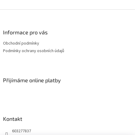
Z
á
p
a
Informace pro vás
t
Obchodní podmínky
í
Podmínky ochrany osobních údajů
Přijímáme online platby
Kontakt
603277837