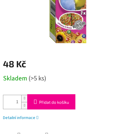
48 Kč
Měrná
Skladem
(>5 ks)
cena:
Přidat do košíku
Detailní informace