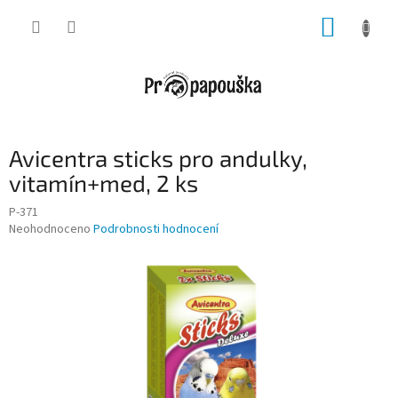
Přejít
NÁKUP
na
obsah
KOŠÍK
Avicentra sticks pro andulky,
vitamín+med, 2 ks
P-371
Průměrné
Neohodnoceno
Podrobnosti hodnocení
hodnocení
produktu
je
0,0
z
5
hvězdiček.