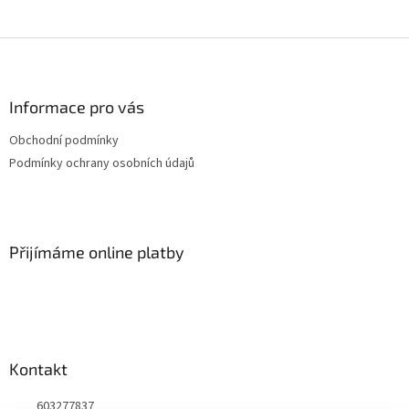
Z
á
p
a
Informace pro vás
t
Obchodní podmínky
í
Podmínky ochrany osobních údajů
Přijímáme online platby
Kontakt
603277837