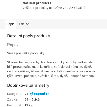
Natural products
Veškeré produkty nabízíme ve 100% kvalitě
Popis
Diskuze
Detailní popis produktu
Popis
Směs pro velké papoušky
Složení: banán, ořechy, hrachové vločky, rozinky, mrkev, dari,
bílé proso, nafouknutá kukuřice, nafouknutá pšenice, dýně,
cedrové oříšky, žíhaná slunečnice, bílá slunečnice, neloupaná
rýže, oves, pohanka, světlice, čirok, dýně, konopné semeno.
Doplňkové parametry
Kategorie
:
Velký papoušek
Záruka
:
24 měsíců
Hmotnost
:
15 kg