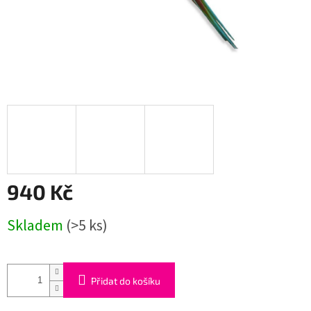
940 Kč
Měrná
Skladem
(>5 ks)
cena:
Přidat do košíku