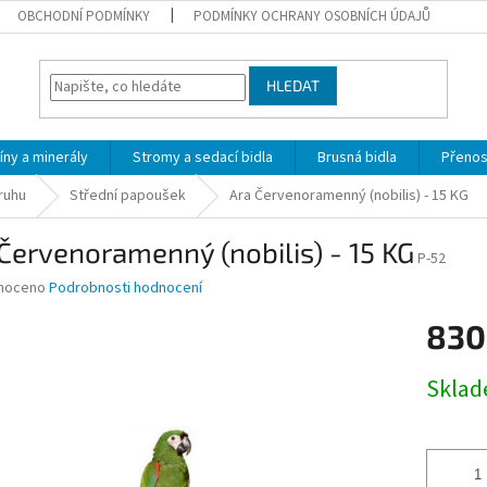
OBCHODNÍ PODMÍNKY
PODMÍNKY OCHRANY OSOBNÍCH ÚDAJŮ
HLEDAT
íny a minerály
Stromy a sedací bidla
Brusná bidla
Přeno
ruhu
Střední papoušek
Ara Červenoramenný (nobilis) - 15 KG
Červenoramenný (nobilis) - 15 KG
P-52
né
noceno
Podrobnosti hodnocení
ní
830
u
Měrná
Skla
cena:
ek.