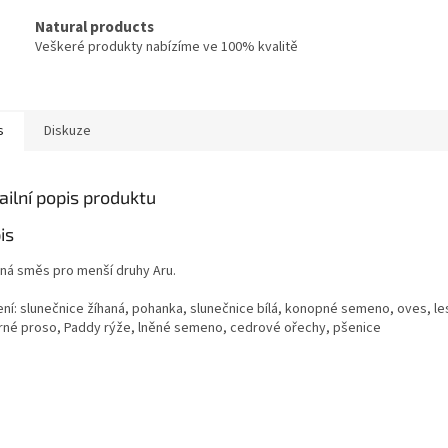
Natural products
Veškeré produkty nabízíme ve 100% kvalitě
s
Diskuze
ailní popis produktu
is
ná směs pro menší druhy Aru.
ení: slunečnice žíhaná, pohanka, slunečnice bílá, konopné semeno, oves, le
brné proso, Paddy rýže, lněné semeno, cedrové ořechy, pšenice