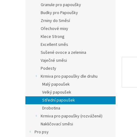
n
Granule pro papoušky
e
Budky pro Papoušky
l
Zrniny do Směsí
Ořechové mixy
Klece Strong
Excellent směs
Sušené ovoce a zelenina
Vaječné směsi
Podesty
Krmiva pro papoušky dle druhu
Malý papoušek
Velký papoušek
Střední papoušek
Drobotina
Krmiva pro papoušky (rozvážené)
Nakličovací směsi
Pro psy