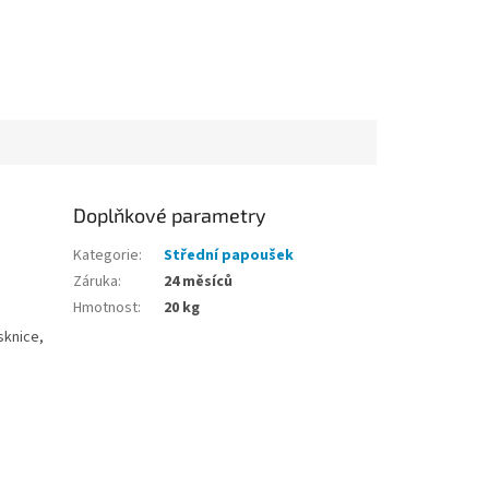
Doplňkové parametry
Kategorie
:
Střední papoušek
Záruka
:
24 měsíců
Hmotnost
:
20 kg
sknice,