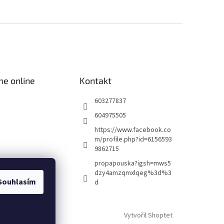
me online
Kontakt
603277837
604975505
https://www.facebook.co
m/profile.php?id=6156593
9862715
propapouska?igsh=mws5
dzy4amzqmxlqeg%3d%3
Souhlasím
d
Vytvořil Shoptet