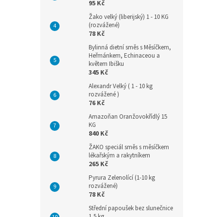
95 Kč
Žako velký (liberijský) 1 - 10 KG
(rozvážené)
78 Kč
Bylinná dietní směs s Měsíčkem,
Heřmánkem, Echinaceou a
květem Ibišku
345 Kč
Alexandr Velký ( 1 - 10 kg
rozvážené )
76 Kč
Amazoňan Oranžovokřídlý 15
KG
840 Kč
ŽAKO speciál směs s měsíčkem
lékařským a rakytníkem
265 Kč
Pyrura Zelenolící (1-10 kg
rozvážené)
78 Kč
Střední papoušek bez slunečnice
1,5 kg