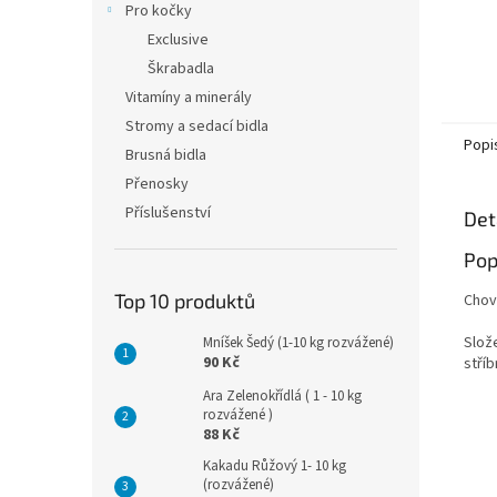
Pro kočky
Exclusive
Škrabadla
Vitamíny a minerály
Stromy a sedací bidla
Popi
Brusná bidla
Přenosky
Příslušenství
Det
Pop
Top 10 produktů
Chov
Slož
Mníšek Šedý (1-10 kg rozvážené)
90 Kč
stří
Ara Zelenokřídlá ( 1 - 10 kg
rozvážené )
88 Kč
Kakadu Růžový 1- 10 kg
(rozvážené)