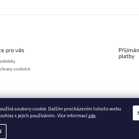
e pro vás
Přijímá
platby
podmínky
chrany osobních
oužívá soubory cookie. Dalším procházením tohoto webu
ouhlas s jejich používáním.. Více informací
zde
.
í
na.