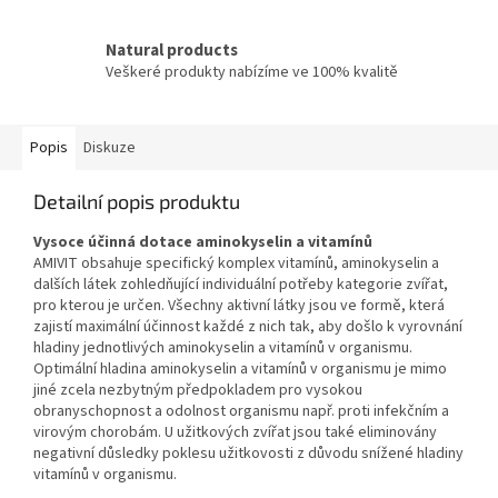
Natural products
Veškeré produkty nabízíme ve 100% kvalitě
Popis
Diskuze
Detailní popis produktu
Vysoce účinná dotace aminokyselin a vitamínů
AMIVIT obsahuje specifický komplex vitamínů, aminokyselin a
dalších látek zohledňující individuální potřeby kategorie zvířat,
pro kterou je určen. Všechny aktivní látky jsou ve formě, která
zajistí maximální účinnost každé z nich tak, aby došlo k vyrovnání
hladiny jednotlivých aminokyselin a vitamínů v organismu.
Optimální hladina aminokyselin a vitamínů v organismu je mimo
jiné zcela nezbytným předpokladem pro vysokou
obranyschopnost a odolnost organismu např. proti infekčním a
virovým chorobám. U užitkových zvířat jsou také eliminovány
negativní důsledky poklesu užitkovosti z důvodu snížené hladiny
vitamínů v organismu.