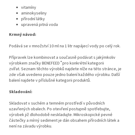
vitamíny
aminokyseliny
přírodní látky
upravená pitná voda
Krmný návod:
Podává se v množství 10 ml na 1 litr napájecí vody po celý rok.
Přípravek lze kombinovat a současně podávat s jakýmkoliv
®
výrobkem značky BENEFEED
pro konkrétní kategorii
zvířat. Seznam těchto výrobků najdete níže na této stránce, je
zde však uvedeno pouze jedno balení každého výrobku. Další
balení najdete v příslušné kategorii produktů.
Skladování:
Skladovat v suchém a temném prostředí v původních
uzavřených obalech. Po otevření postupně spotřebujte,
výrobek již dlohodobě neskladujte. Mikroskopické pevné
částečky a mírný sediment je dán obsahem přírodních látek a
není na závadu výrobku.