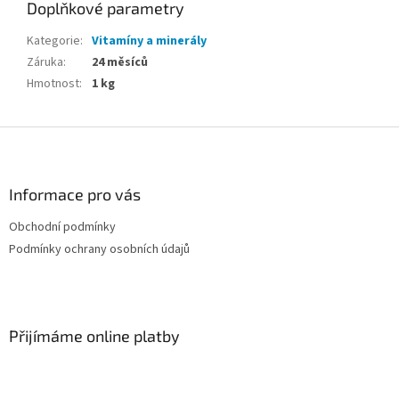
Doplňkové parametry
Kategorie
:
Vitamíny a minerály
Záruka
:
24 měsíců
Hmotnost
:
1 kg
Z
á
p
a
Informace pro vás
t
Obchodní podmínky
í
Podmínky ochrany osobních údajů
Přijímáme online platby