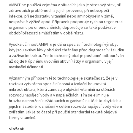
AMIVIT se používá zejména v situacích jako je stresový stav, při
zdravotních problémech a jejich prevenci, při nebezpečí
infekce, při nedostatku vitamínů nebo aminokyselin v zimě,
nesprávné výživě apod. Přípravek podporuje rychlou regeneraci
organismu po onemocněních, doporučuje se také podávat v
období březosti a mláďatům v době růstu.
Vysoká účinnost AMIVITu je dána speciální technologií výroby,
kdy jsou aktivní látky obdukcí chráněny před degradací v žaludku
a zažívacím traktu. Tento ochranný obal je postupně odbouráván
až dojde k úplnému uvolnění aktivní látky v organismu v její
maximální účinnosti.
Významným přínosem této technologie je skutečnost, že je v
roztoku vytvořena speciální nosná a izolační houbovitá
mikrostruktura, která zamezuje ulpívání vitamínů na stěnách
rozvodu napájecí vody a v napáječkách. Tím se eliminuje
hrozba namnožení nežádoucích organismů na těchto zbytcích a
jejich rnásledné roznášení v celém rozvodu napájecí vody všem
zvířatům, jak je to časté při použití standardní tekuté olejové
formy vitamínů.
Složení: