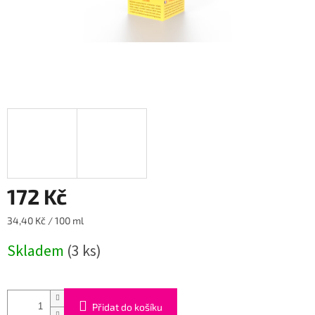
172 Kč
Měrná
34,40 Kč / 100 ml
cena:
Skladem
(3 ks)
Přidat do košíku