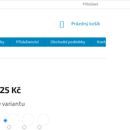
Přihlášení
NÁKUPNÍ
Prázdný košík
KOŠÍK
sky
Příslušenství
Obchodní podmínky
Kontakty
25 Kč
e variantu