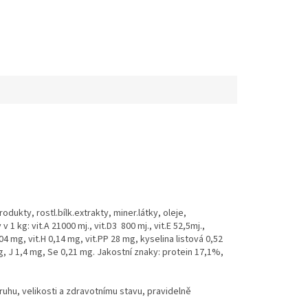
odukty, rostl.bílk.extrakty, miner.látky, oleje,
 1 kg: vit.A 21000 mj., vit.D3 800 mj., vit.E 52,5mj.,
0,04 mg, vit.H 0,14 mg, vit.PP 28 mg, kyselina listová 0,52
, J 1,4 mg, Se 0,21 mg. Jakostní znaky: protein 17,1%,
ruhu, velikosti a zdravotnímu stavu, pravidelně