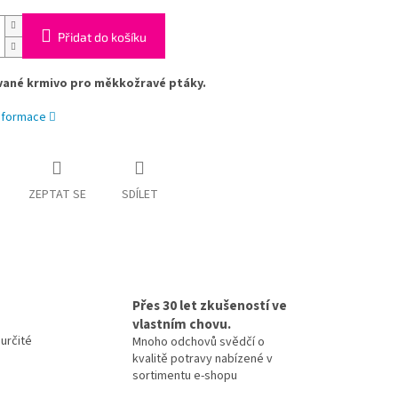
Přidat do košíku
vané krmivo pro měkkožravé ptáky.
informace
ZEPTAT SE
SDÍLET
Přes 30 let zkušeností ve
vlastním chovu.
určité
Mnoho odchovů svědčí o
kvalitě potravy nabízené v
sortimentu e-shopu