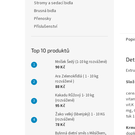
Stromy a sedací bidla
Brusná bidla
Přenosky
Příslušenství
Popi
Top 10 produktů
Det
Mníšek Šedý (1-10 kg rozvážené)
90 Kč
Extr
Ara Zelenokřídlá ( 1 - 10 kg
rozvážené )
Slož
88 Kč
cereá
Kakadu Růžový 1- 10 kg
vitam
(rozvážené)
vit.K
95 Kč
mg, 
Žako velký (liberijský) 1 - 10 KG
tuk 
(rozvážené)
78 Kč
Krmn
dopl
Bylinná dietní směs s Měsíčkem,