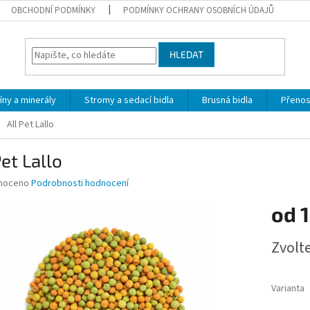
OBCHODNÍ PODMÍNKY
PODMÍNKY OCHRANY OSOBNÍCH ÚDAJŮ
HLEDAT
íny a minerály
Stromy a sedací bidla
Brusná bidla
Přeno
All Pet Lallo
Pet Lallo
né
noceno
Podrobnosti hodnocení
ní
od
1
u
Měrná
Zvolt
cena:
ek.
Varianta