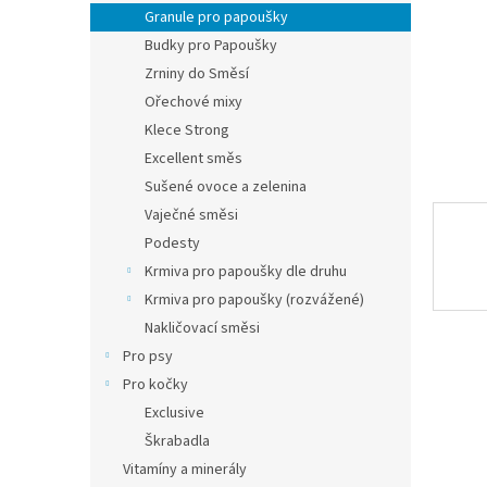
n
Granule pro papoušky
e
Budky pro Papoušky
l
Zrniny do Směsí
Ořechové mixy
Klece Strong
Excellent směs
Sušené ovoce a zelenina
Vaječné směsi
Podesty
Krmiva pro papoušky dle druhu
Krmiva pro papoušky (rozvážené)
Nakličovací směsi
Pro psy
Pro kočky
Exclusive
Škrabadla
Vitamíny a minerály