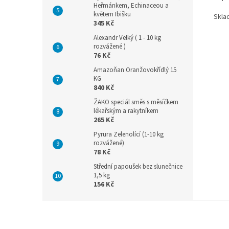
Heřmánkem, Echinaceou a
květem Ibišku
Sklad
345 Kč
Alexandr Velký ( 1 - 10 kg
rozvážené )
76 Kč
Amazoňan Oranžovokřídlý 15
KG
840 Kč
ŽAKO speciál směs s měsíčkem
lékařským a rakytníkem
265 Kč
Pyrura Zelenolící (1-10 kg
rozvážené)
78 Kč
Střední papoušek bez slunečnice
1,5 kg
156 Kč
Z
á
p