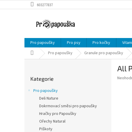
Přejít
603277837
na
obsah
Pro papoušky
Pro psy
Pro kočky
Vitam
Domů
Pro papoušky
Granule pro papoušky
P
All 
o
Přeskočit
s
Průměr
Neohod
Kategorie
kategorie
t
hodnoce
r
produkt
Pro papoušky
a
je
Deli Nature
0,0
n
z
Dokrmovací směsi pro papoušky
n
5
í
Hračky pro Papoušky
hvězdič
p
Ořechy Natural
a
Piškoty