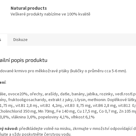
Natural products
Veškeré produkty nabízíme ve 100% kvalitě
s
Diskuze
ailní popis produktu
udované krmivo pro měkkožravé ptáky (kuličky o průměru cca 5-6 mm).
ení
:
lie, ovoce20%, ořechy, arašídy, datle, banány, jablka, rozinky, vedl.rostl.pr
íny, fruktooligosacharidy, extrakt z juky, L-lysin, methionin. Doplňkové látky v
 1,75 mj., vit.B1 2,8 mj., vit.B2 4,2mj., vit.B3 8,75 mg, vit.B6 2,8 mg, vit.B12 
Cholinchlorid 350 mg, Mn 70mg, Fe 140 mg, Cu 17,5 mg, Co 0,7 mg, Zn 105 mg
10,8%, vláknina 3,6%, popeloviny 4,1%, vlhkost 6,1%
ý návod:
předkládejte volně na misku, zkrmujte v množství odpovídající d
ňujte a vždy poskytněte čerstvou vodu.